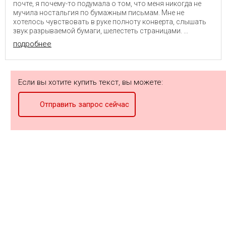
почте, я почему-то подумала о том, что меня никогда не
мучила ностальгия по бумажным письмам. Мне не
хотелось чувствовать в руке полноту конверта, слышать
звук разрываемой бумаги, шелестеть страницами. ...
подробнее
Если вы хотите купить текст, вы можете:
Отправить запрос сейчас
©
2026
Елена Рыбалтовская
rybaltovskayaelena@gmail.com